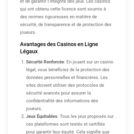
et de garantir l’intégrité des jeux. Les casinos
qui ont obtenu cette licence sont soumis à
des normes rigoureuses en matière de
sécurité, de transparence et de protection des
joueurs.
Avantages des Casinos en Ligne
Légaux
Sécurité Renforcée
: En jouant sur un casino
légal, vous bénéficiez de la protection des
données personnelles et financières. Les
sites doivent utiliser des protocoles de
sécurité avancés pour assurer la
confidentialité des informations des
joueurs.
Jeux Équitables
: Tous les jeux proposés sur
ces plateformes sont testés et certifiés
pour garantir leur équité. Cela signifie que