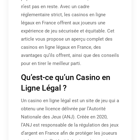
n’est pas en reste. Avec un cadre
réglementaire strict, les casinos en ligne
légaux en France offrent aux joueurs une
expérience de jeu sécurisée et équitable. Cet
article vous propose un aperçu complet des
casinos en ligne légaux en France, des
avantages qu’ils offrent, ainsi que des conseils
pour en tirer le meilleur parti.
Qu’est-ce qu’un Casino en
Ligne Légal ?
Un casino en ligne légal est un site de jeu qui a
obtenu une licence délivrée par l’Autorité
Nationale des Jeux (ANJ). Créée en 2020,
l’ANJ est responsable de la régulation des jeux
d’argent en France afin de protéger les joueurs