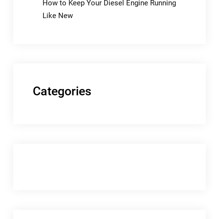
How to Keep Your Diesel Engine Running
Like New
Categories