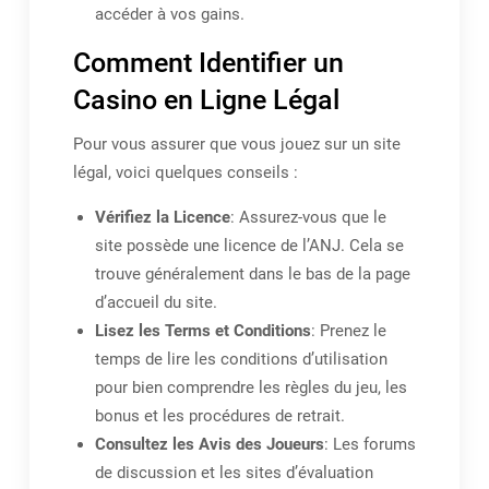
accéder à vos gains.
Comment Identifier un
Casino en Ligne Légal
Pour vous assurer que vous jouez sur un site
légal, voici quelques conseils :
Vérifiez la Licence
: Assurez-vous que le
site possède une licence de l’ANJ. Cela se
trouve généralement dans le bas de la page
d’accueil du site.
Lisez les Terms et Conditions
: Prenez le
temps de lire les conditions d’utilisation
pour bien comprendre les règles du jeu, les
bonus et les procédures de retrait.
Consultez les Avis des Joueurs
: Les forums
de discussion et les sites d’évaluation